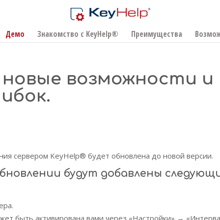
Демо
Знакомство с KeyHelp®
Преимущества
Возмо
 – новые возможности и
ибок.
ия сервером KeyHelp® будет обновлена до новой версии.
обновлении будут добавлены следующ
ера.
ожет быть активирована вами через «Настройки» → «Интерв