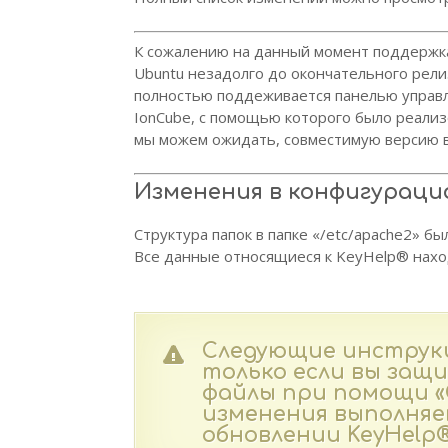
К сожалению на данный момент поддержка 
Ubuntu незадолго до окончательного рел
полностью поддеживается панелью управ
IonCube, с помощью которого было реали
мы можем ожидать, совместимую версию в
Изменения в конфигураци
Структура папок в папке «/etc/apache2» бы
Все данные относящиеся к KeyHelp® находя
Следующие инструк
только если вы защ
файлы при помощи «Ch
изменения выполня
обновлении KeyHelp®