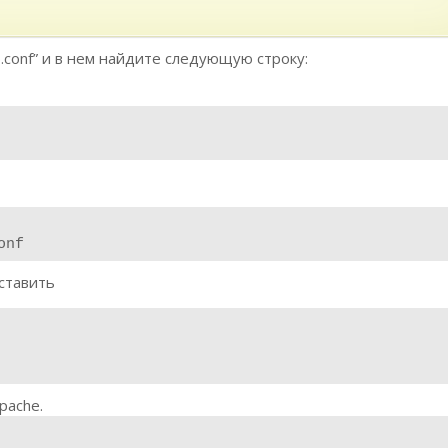
p.conf” и в нем найдите следующую строку:
onf
вставить
pache.