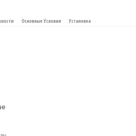
жности
Основные Условия
Установка
ие
алы