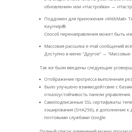
обновления» или «Настройки» → «Настр
Поддомен для приложения «WebMail» Те
KeyHelp®.
Способ перенаправления может быть из
Массовая рассылка e-mail сообщений все
Доступно в меню “Другое” → “Массовые e
Так же были введены следующие усоверш
Отображение прогресса выполнения рез
Было улучшено взаимодейтсвие с базам
отказоустойчивость панели управления.
Самоподписанные SSL сертификаты тепе
хэширования (SHA256), в дополнение к
почтовыми службами Google.
Полный список изменений можно просмот