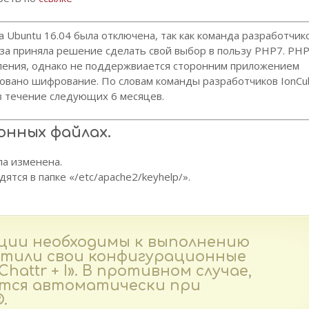
Ubuntu 16.04 была отключена, так как команда разработчик
иза приняла решение сделать свой выбор в пользу PHP7. PH
ления, однако не поддержвиается сторонним приложением
зовано шифрование. По словам команды разработчиков IonC
 течение следующих 6 месяцев.
онных файлах.
ла изменена.
тся в папке «/etc/apache2/keyhelp/».
ции необходимы к выполнению
итили свои конфигурационные
attr + I». В противном случае,
ется автоматически при
.