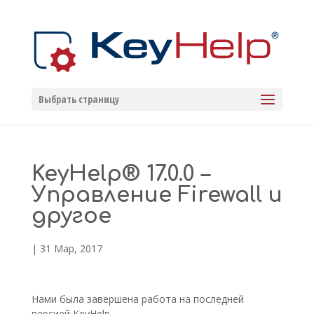
Выбрать страницу
KeyHelp® 17.0.0 –
Управление Firewall и
другое
|
31 Мар, 2017
Нами была завершена работа на последней
версией KeyHelp.